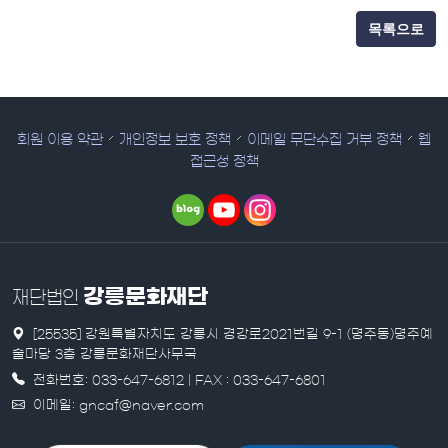
목록으로
회원 이용 약관
개인정보 보호 정책
이메일 무단수집 거부 정책
웹
접근성 정책
강릉문화재단
재단법인
[25535] 강원특별자치도 강릉시 경강로2021번길 9-1 (명주동)명주예
술마당 3층 강릉문화재단사무국
전화번호: 033-647-6812 | FAX : 033-647-6801
이메일: gncaf@naver.com