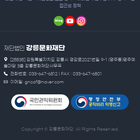
접근성 정책
강릉문화재단
재단법인
[25535] 강원특별자치도 강릉시 경강로2021번길 9-1 (명주동)명주예
술마당 3층 강릉문화재단사무국
전화번호: 033-647-6812 | FAX : 033-647-6801
이메일: gncaf@naver.com
Copyright © 강릉문화재단. All Rights Reserved.