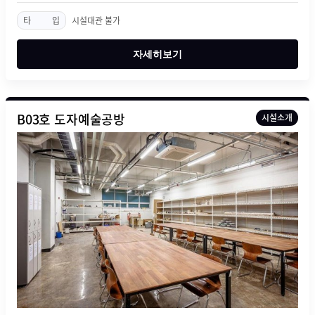
타
입
시설대관 불가
자세히보기
B03호 도자예술공방
시설소개