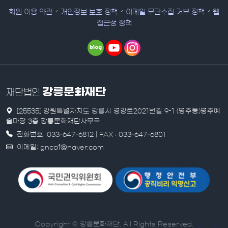
회원 이용 약관
개인정보 보호 정책
이메일 무단수집 거부 정책
웹
접근성 정책
강릉문화재단
재단법인
[25535] 강원특별자치도 강릉시 경강로2021번길 9-1 (명주동)명주예
술마당 3층 강릉문화재단사무국
전화번호: 033-647-6812 | FAX : 033-647-6801
이메일: gncaf@naver.com
Copyright © 강릉문화재단. All Rights Reserved.