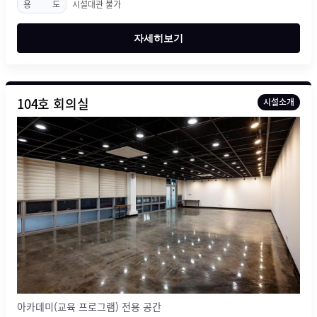
용
도
시설대관 불가
자세히보기
104호 회의실
시설소개
아카데미(교육 프로그램) 전용 공간