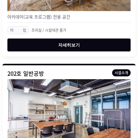
아카데미(교육 프로그램) 전용 공간
타
입
조리실 / 시설대관 불가
자세히보기
202호 일반공방
시설소개