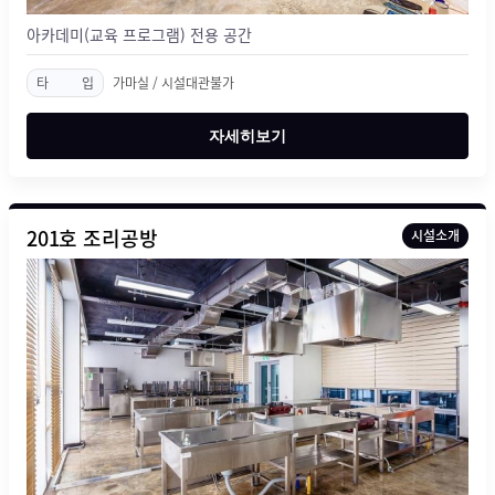
아카데미(교육 프로그램) 전용 공간
타
입
가마실 / 시설대관불가
자세히보기
201호 조리공방
시설소개