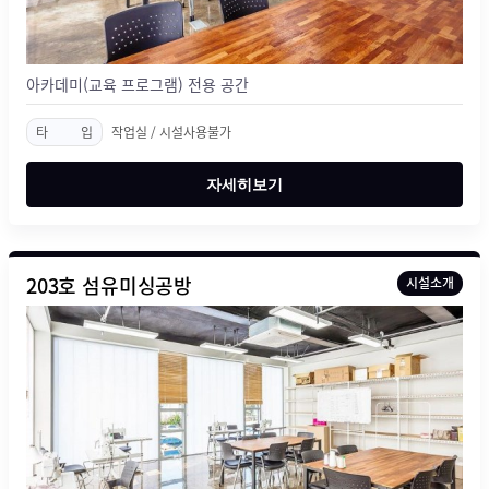
아카데미(교육 프로그램) 전용 공간
타
입
작업실 / 시설사용불가
자세히보기
203호 섬유미싱공방
시설소개