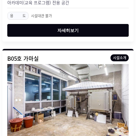
아카데미(교육 프로그램) 전용 공간
용
도
시설대관 불가
자세히보기
B05호 가마실
시설소개