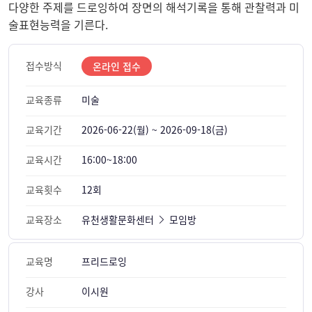
다양한 주제를 드로잉하여 장면의 해석기록을 통해 관찰력과 미
술표현능력을 기른다.
접수방식
온라인 접수
교육종류
미술
교육기간
2026-06-22(월) ~ 2026-09-18(금)
교육시간
16:00~18:00
교육횟수
12회
교육장소
유천생활문화센터
모임방
교육명
프리드로잉
강사
이시원