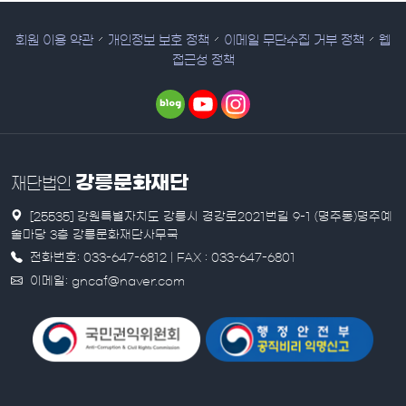
회원 이용 약관
개인정보 보호 정책
이메일 무단수집 거부 정책
웹
접근성 정책
강릉문화재단
재단법인
[25535] 강원특별자치도 강릉시 경강로2021번길 9-1 (명주동)명주예
술마당 3층 강릉문화재단사무국
전화번호: 033-647-6812 | FAX : 033-647-6801
이메일: gncaf@naver.com