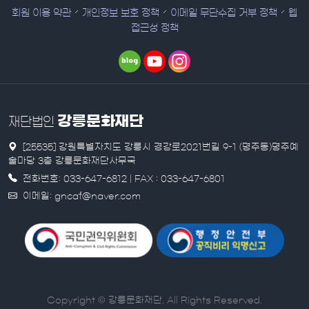
회원 이용 약관
개인정보 보호 정책
이메일 무단수집 거부 정책
웹
접근성 정책
강릉문화재단
재단법인
[25535] 강원특별자치도 강릉시 경강로2021번길 9-1 (명주동)명주예
술마당 3층 강릉문화재단사무국
전화번호: 033-647-6812 | FAX : 033-647-6801
이메일: gncaf@naver.com
Copyright © 강릉문화재단. All Rights Reserved.