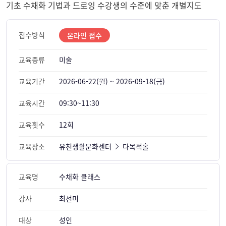
기초 수채화 기법과 드로잉 수강생의 수준에 맞춘 개별지도
접수방식
온라인 접수
교육종류
미술
교육기간
2026-06-22(월) ~ 2026-09-18(금)
교육시간
09:30~11:30
교육횟수
12회
교육장소
유천생활문화센터
다목적홀
교육명
수채화 클래스
강사
최선미
대상
성인