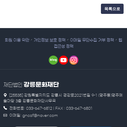
목록으로
회원 이용 약관
개인정보 보호 정책
이메일 무단수집 거부 정책
웹
접근성 정책
강릉문화재단
재단법인
[25535] 강원특별자치도 강릉시 경강로2021번길 9-1 (명주동)명주예
술마당 3층 강릉문화재단사무국
전화번호: 033-647-6812 | FAX : 033-647-6801
이메일: gncaf@naver.com