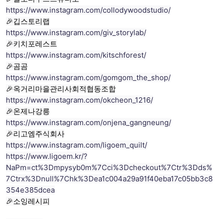
https://www.instagram.com/collodywoodstudio/
🎉깁스토리랩
https://www.instagram.com/giv_storylab/
🎉키치포레스트
https://www.instagram.com/kitschforest/
🎉곰곰
https://www.instagram.com/gomgom_the_shop/
🎉옥거리마을관리사회적협동조합
https://www.instagram.com/okcheon_1216/
🎉온제나강릉
https://www.instagram.com/onjena_gangneung/
🎉리고엠주식회사
https://www.instagram.com/ligoem_quilt/
https://www.ligoem.kr/?
NaPm=ct%3Dmpysyb0m%7Cci%3Dcheckout%7Ctr%3Dds%
7Ctrx%3Dnull%7Chk%3Dea1c004a29a91f40eba17c05bb3c8
354e385dcea
🎉소잉레시피