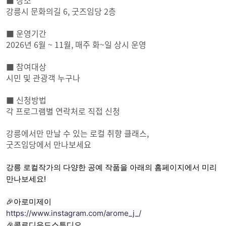
■ 장소
강릉시 문화의길 6, 굿즈임당 2층
■ 운영기간
2026년 6월 ~ 11월, 매주 화~일 상시 운영
■ 참여대상
시민 및 관광객 누구나
■ 신청방법
각 프로그램별 연락처로 직접 신청
강릉에서만 만날 수 있는 로컬 취향 클래스,
굿즈임당에서 만나보세요
강릉 로컬작가의 다양한 공예 작품을 아래의 홈페이지에서 미리
만나보세요!
🎉아로미제이
https://www.instagram.com/arome_j_/
🎉콜로디우드스튜디오