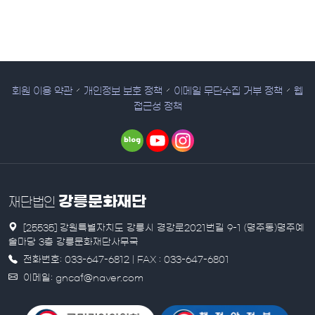
회원 이용 약관
개인정보 보호 정책
이메일 무단수집 거부 정책
웹
접근성 정책
강릉문화재단
재단법인
[25535] 강원특별자치도 강릉시 경강로2021번길 9-1 (명주동)명주예
술마당 3층 강릉문화재단사무국
전화번호: 033-647-6812 | FAX : 033-647-6801
이메일: gncaf@naver.com