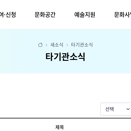
여·신청
문화공간
예술지원
문화사
관
명주예술마당
공모사업
문화예술교육
새소식
타기관소식
실
사업안내
명주예술마당 2동
청소년예술단
타기관소식
장
전문예술
꿈의 무용단
임당생활문화센터
장
장애예술
꿈의 극단
생활예술
유천생활문화센터
업공모
찾아가는 문화활동
강릉커피축제
청년신진예술인
시나미플랫폼
화 프로그램
강릉효문화행
아티스트 레지던시
예술마당 2동
작은공연장 단
문화도시조성
예술상
생활문화센터
생활문화센터
박준용청년예술문화상
강릉청소년예술상
육 프로그램
백교문학상
제목