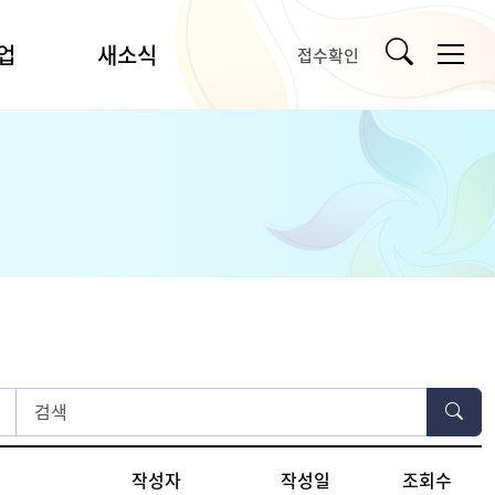
업
새소식
접수확인
공지사항
입찰/채용
언론보도
강릉시문화예술소식
타기관소식
사
자료실
사업
포토갤러리
작성자
작성일
조회수