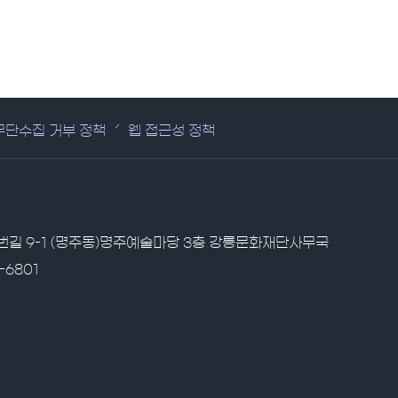
무단수집 거부 정책
웹 접근성 정책
1번길 9-1 (명주동)명주예술마당 3층 강릉문화재단사무국
-6801