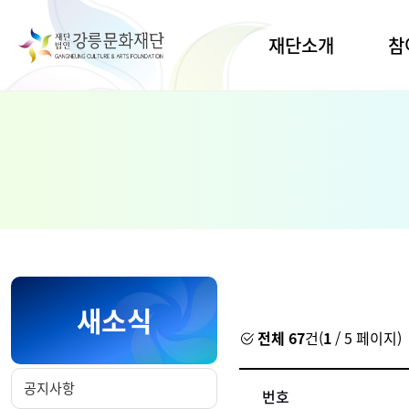
재단소개
참
인사말
공간대
연습
비전·목표
공연
연혁·CI
전시
조직·업무
지원사
열린경영
생활문
명주
경영공시
유천
오시는길
새소식
임당
전체 67
건(
1
/ 5 페이지)
예술교
공지사항
번호