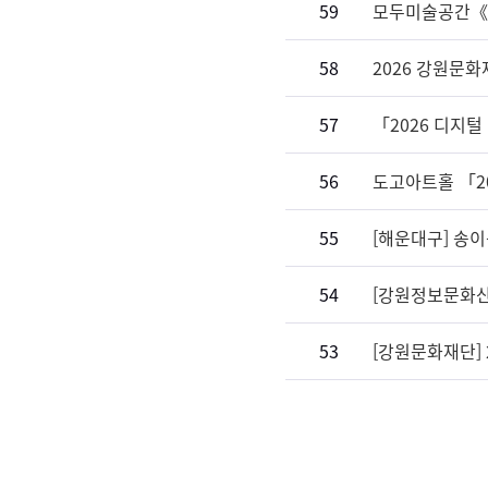
59
모두미술공간《미
58
2026 강원문
57
「2026 디지털
56
도고아트홀 「2
55
[해운대구] 송
54
[강원정보문화산
53
[강원문화재단]