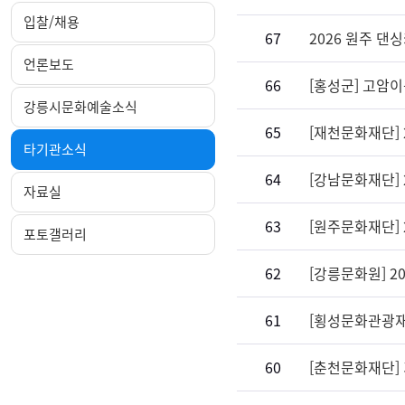
입찰/채용
67
2026 원주 댄
언론보도
66
[홍성군] 고암
강릉시문화예술소식
65
[재천문화재단] 
타기관소식
64
[강남문화재단]
자료실
63
[원주문화재단]
포토갤러리
62
[강릉문화원] 
61
[횡성문화관광재
60
[춘천문화재단]