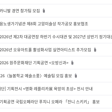
싱카니발 경연 참가팀 모집
이응노생가기념관 제8회 고암미술상 작가공모 홍보협조
2026년 제2차 대공연장 하반기 수시대관 및 2027년 상반기 정기대
 2026년 오유아트홀 활성화사업 실연아티스트 추가모집
 2026 원주문화재단 기획공연 <오방신과>
2026〈늘봄학교 예술소풍〉예술팀 모집 홍보
단] 기획전시 <명화 레플리카展 욕망의 초상> 전시 안내
 기획공연 국립오페라단 푸치니 오페라 「잔니 스키키」 홍보