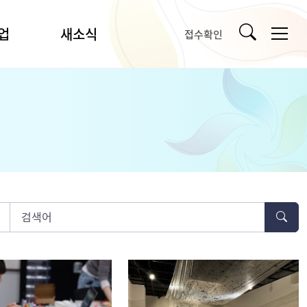
업
새소식
접수확인
공지사항
입찰/채용
언론보도
강릉시문화예술소식
타기관소식
사
자료실
사업
포토갤러리