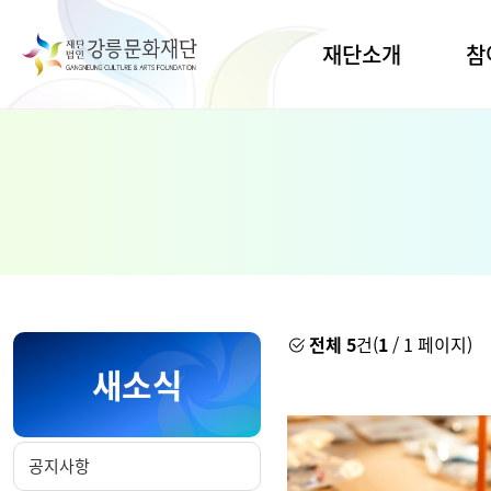
재단소개
참
인사말
공간대
연습
비전·목표
공연
연혁·CI
전시
조직·업무
지원사
열린경영
생활문
명주
경영공시
전체 5
건(
1
/ 1 페이지)
유천
오시는길
새소식
임당
예술교
공지사항