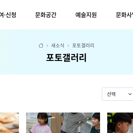
여·신청
문화공간
예술지원
문화사
관
명주예술마당
공모사업
문화예술교육
새소식
포토갤러리
실
사업안내
명주예술마당 2동
청소년예술단
포토갤러리
장
전문예술
꿈의 무용단
임당생활문화센터
장
장애예술
꿈의 극단
생활예술
유천생활문화센터
업공모
찾아가는 문화활동
강릉커피축제
청년신진예술인
시나미플랫폼
화 프로그램
강릉효문화행
아티스트 레지던시
예술마당 2동
작은공연장 단
문화도시조성
예술상
생활문화센터
생활문화센터
박준용청년예술문화상
강릉청소년예술상
육 프로그램
백교문학상