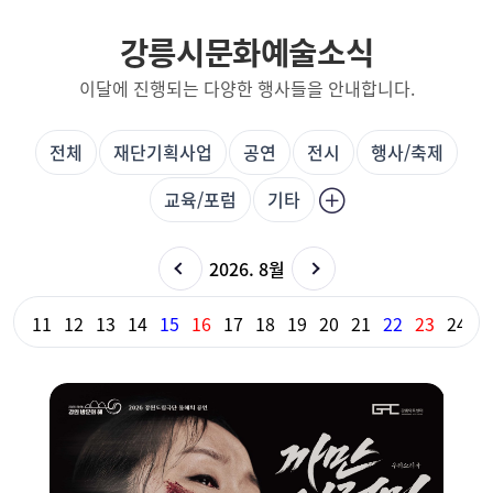
강릉시문화예술소식
이달에 진행되는 다양한 행사들을 안내합니다.
전체
재단기획사업
공연
전시
행사/축제
교육/포럼
기타
2026. 8월
10
11
12
13
14
15
16
17
18
19
20
21
22
23
24
2