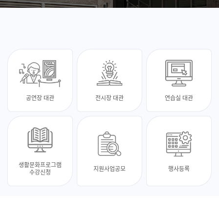
공연장 대관
전시장 대관
연습실 대관
생활문화프로그램
지원사업공모
행사등록
수강신청
최신 소식