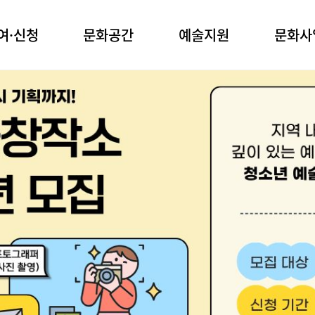
여·신청
문화공간
예술지원
문화사
관
명주예술마당
공모사업
문화예술교육
실
사업안내
명주예술마당 2동
청소년예술단
장
전문예술
꿈의 무용단
임당생활문화센터
장
장애예술
꿈의 극단
생활예술
유천생활문화센터
업공모
찾아가는 문화활동
강릉커피축제
청년신진예술인
시나미플랫폼
화 프로그램
강릉효문화행
아티스트 레지던시
예술마당 2동
작은공연장 단
문화도시조성
예술상
생활문화센터
생활문화센터
박준용청년예술문화상
강릉청소년예술상
육 프로그램
백교문학상