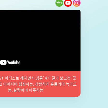
 EAST 아티스트 레지던시 강릉' 4기 결과 보고전 '끊
고 이어지며 침잠하는, 찬란하게 흔들리며 녹아드
는, 살랑이며 마주하는’