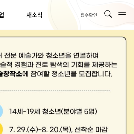
업
새소식
접수확인
공지사항
입찰/채용
언론보도
강릉시문화예술소식
타기관소식
사
자료실
사업
포토갤러리