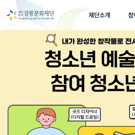
메인 배너
재단소개
참
인사말
공간대
연습
비전·목표
공연
연혁·CI
전시
조직·업무
지원사
열린경영
생활문
명주
경영공시
유천
오시는길
임당
예술교