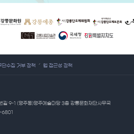
무단수집 거부 정책
웹 접근성 정책
1번길 9-1 (명주동)명주예술마당 3층 강릉문화재단사무국
-6801